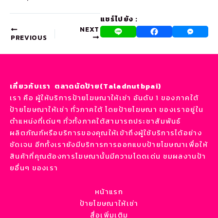
แชร์ไปยัง :
NEXT
PREVIOUS
เกี่ยวกับเรา ตลาดนัดป้าย(Taladnutbpai)
เรา คือ ผู้ให้บริการป้ายโฆษณาให้เช่า อันดับ 1 ของภาคใต้
ป้ายโฆษณาให้เช่า ทั่วภาคใต้ โดยป้ายโฆษณา ของเราอยู่ใน
ตำแหน่งที่เด่นๆ ทั่วทั้งภาคใต้สามารถประชาสัมพันธ์
ผลิตภัณฑ์หรือบริการของคุณให้เข้าถึงผู้ใช้บริการได้อย่าง
ชัดเจน อีกทั้งเรายังมีบริการการออกแบบป้ายโฆษณาเพื่อให้
สินค้าที่คุณต้องการโฆษณานั้นมีความโดดเด่น ชมผลงานป้า
ยอื่นๆ ของเรา
หน้าแรก
ป้ายโฆษณาให้เช่า
สื่อเพิ่มเติม