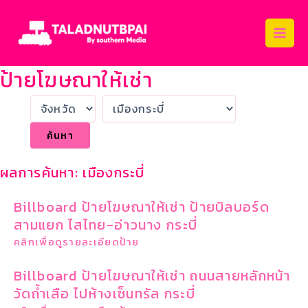
Skip
Main
to
Men
content
ป้ายโฆษณาให้เช่า
ผลการค้นหา: เมืองกระบี่
Billboard ป้ายโฆษณาให้เช่า ป้ายบิลบอร์ด
สามแยก ไสไทย-อ่าวนาง กระบี่
คลิกเพื่อดูรายละเอียดป้าย
Billboard ป้ายโฆษณาให้เช่า ถนนสายหลักหน้า
วัดถ้ำเสือ ไปห้างเซ็นทรัล กระบี่