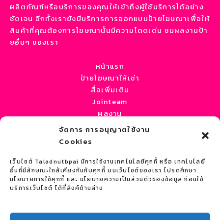
ผลิตภัณฑ์หรือบริการของคุณให้เข้าถึงผู้ใช้บริการได้อย่าง
ชัดเจน อีกทั้งเรายังมีบริการการออกแบบป้ายโฆษณาเพื่อให้
สินค้าที่คุณต้องการโฆษณานั้นมีความโดดเด่น ชมผลงานป้า
ยอื่นๆ ของเรา
หน้าแรก
ป้ายโฆษณาให้เช่า
สื่อเพิ่มเติม
Jointeam
ผลงาน
บทความ / ข่าว
จัดการ การอนุญาตใช้งาน
เกี่ยวกับเรา
Cookies
ติดต่อเรา
เว็บไซต์ Taladnutbpai มีการใช้งานเทคโนโลยีคุกกี้ หรือ เทคโนโลยี
ติดต่อเรา
อื่นที่มีลักษณะใกล้เคียงกันกับคุกกี้ บนเว็บไซต์ของเรา โปรดศึกษา
ที่อยู่ :
หจก.เซ้าเทิร์น มีเดีย
นโยบายการใช้คุกกี้ และ นโยบายความเป็นส่วนตัวของข้อมูล ก่อนใช้
บริการเว็บไซต์ ได้ที่ลิงค์ด้านล่าง
29/1 ถนนเจ้าฟ้า ตำบลตลาดเหนือ
อำเภอเมือง จังหวัดภูเก็ต 83000