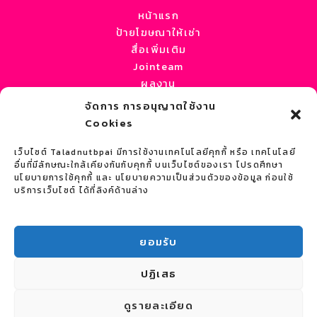
หน้าแรก
ป้ายโฆษณาให้เช่า
สื่อเพิ่มเติม
Jointeam
ผลงาน
บทความ / ข่าว
จัดการ การอนุญาตใช้งาน
เกี่ยวกับเรา
Cookies
ติดต่อเรา
เว็บไซต์ Taladnutbpai มีการใช้งานเทคโนโลยีคุกกี้ หรือ เทคโนโลยี
ติดต่อเรา
อื่นที่มีลักษณะใกล้เคียงกันกับคุกกี้ บนเว็บไซต์ของเรา โปรดศึกษา
ที่อยู่ :
หจก.เซ้าเทิร์น มีเดีย
นโยบายการใช้คุกกี้ และ นโยบายความเป็นส่วนตัวของข้อมูล ก่อนใช้
บริการเว็บไซต์ ได้ที่ลิงค์ด้านล่าง
29/1 ถนนเจ้าฟ้า ตำบลตลาดเหนือ
อำเภอเมือง จังหวัดภูเก็ต 83000
ยอมรับ
เบอร์โทรศัพท์ : 095-4124484
เบอร์โทร : 076-224707
ปฏิเสธ
LINE ID : @taladnutbpai
EMAIL: info@southern-media.net
ดูรายละเอียด