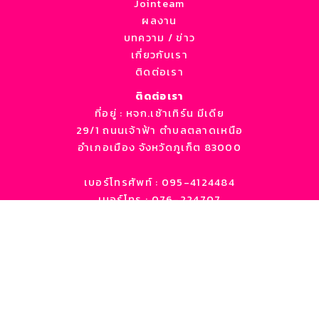
Jointeam
ผลงาน
บทความ / ข่าว
เกี่ยวกับเรา
ติดต่อเรา
ติดต่อเรา
ที่อยู่ :
หจก.เซ้าเทิร์น มีเดีย
29/1 ถนนเจ้าฟ้า ตำบลตลาดเหนือ
อำเภอเมือง จังหวัดภูเก็ต 83000
เบอร์โทรศัพท์ : 095-4124484
เบอร์โทร : 076-224707
LINE ID : @taladnutbpai
EMAIL: info@southern-media.net
Copyright © 2026 | Powered by Southern media