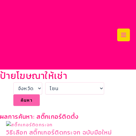
Skip
Main
to
Men
content
ป้ายโฆษณาให้เช่า
ผลการค้นหา: สติ๊กเกอร์ติดตั้ง
วิธีเลือก สติ๊กเกอร์ติดกระจก ฉบับมือใหม่