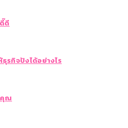
ี๊ดี
้ธุรกิจปังได้อย่างไร
งคุณ