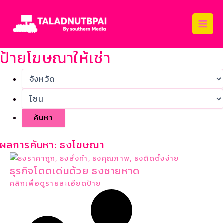
Skip
Main
to
Men
content
ป้ายโฆษณาให้เช่า
ผลการค้นหา: ธงโฆษณา
ธุรกิจโดดเด่นด้วย ธงชายหาด
คลิกเพื่อดูรายละเอียดป้าย