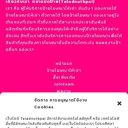
เกี่ยวกับเรา ตลาดนัดป้าย(Taladnutbpai)
เรา คือ ผู้ให้บริการป้ายโฆษณาให้เช่า อันดับ 1 ของภาคใต้
ป้ายโฆษณาให้เช่า ทั่วภาคใต้ โดยป้ายโฆษณา ของเราอยู่ใน
ตำแหน่งที่เด่นๆ ทั่วทั้งภาคใต้สามารถประชาสัมพันธ์
ผลิตภัณฑ์หรือบริการของคุณให้เข้าถึงผู้ใช้บริการได้อย่าง
ชัดเจน อีกทั้งเรายังมีบริการการออกแบบป้ายโฆษณาเพื่อให้
สินค้าที่คุณต้องการโฆษณานั้นมีความโดดเด่น ชมผลงานป้า
ยอื่นๆ ของเรา
หน้าแรก
ป้ายโฆษณาให้เช่า
สื่อเพิ่มเติม
Jointeam
ผลงาน
บทความ / ข่าว
จัดการ การอนุญาตใช้งาน
เกี่ยวกับเรา
Cookies
ติดต่อเรา
เว็บไซต์ Taladnutbpai มีการใช้งานเทคโนโลยีคุกกี้ หรือ เทคโนโลยี
ติดต่อเรา
อื่นที่มีลักษณะใกล้เคียงกันกับคุกกี้ บนเว็บไซต์ของเรา โปรดศึกษา
ที่อยู่ :
หจก.เซ้าเทิร์น มีเดีย